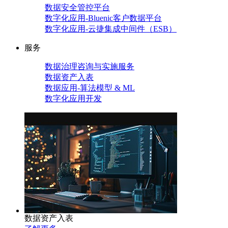
数据安全管控平台
数字化应用-Bluenic客户数据平台
数字化应用-云捷集成中间件（ESB）
服务
数据治理咨询与实施服务
数据资产入表
数据应用-算法模型 & ML
数字化应用开发
数据资产入表