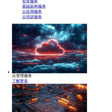
安全服务
基础架构服务
云应用服务
云培训服务
云管理服务
了解更多